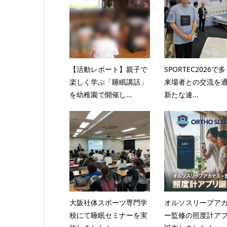
【活動レポート】親子で
SPORTEC2026で
楽しく学ぶ「睡眠講話」
来場者との交流を
を幼稚園で開催し...
新たな連...
大阪社体スポーツ専門学
オルソスリープア
校にて睡眠セミナーを実
ー監修の照度計ア