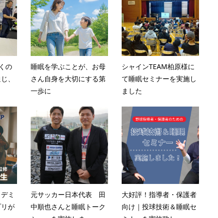
多くの
睡眠を学ぶことが、お母
シャインTEAM柏原様に
通じ、
さん自身を大切にする第
て睡眠セミナーを実施し
一歩に
ました
カデミ
元サッカー日本代表 田
大好評！指導者・保護者
プリが
中順也さんと睡眠トーク
向け｜投球技術＆睡眠セ