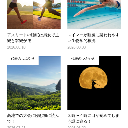
アスリートの睡眠は男女で主
スイマーが睡魔に襲われやす
観と客観が逆
い生物学的根拠
2026.08.10
2026.08.03
代表のつぶやき
代表のつぶやき
高地での大会に臨む前に読ん
３時〜４時に目が覚めてしま
で！
う謎に迫る！
2026.07.21
2026.06.22