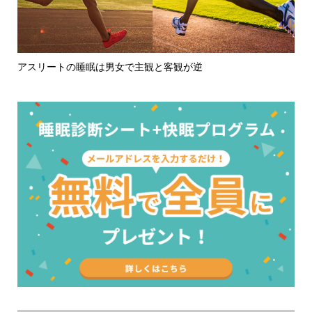
睡眠を学ぶことが、お母さん自身を大切にする第一歩に
子
ク..