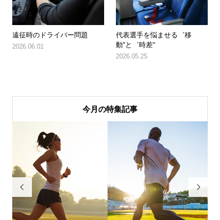
遠征時のドライバー問題
代表選手を悩ませる゛移
動”と゛時差”
2026.06.01
2026.05.25
今月の特集記事

