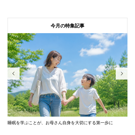
今月の特集記事


切にする第一歩に
子どもの才能を呼び覚ます『快速走法×究極睡眠
ク...