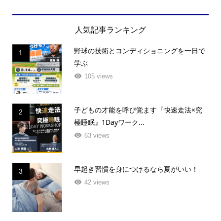
人気記事ランキング
野球の技術とコンディショニングを一日で
1
学ぶ
105 views
子どもの才能を呼び覚ます『快速走法×究
2
極睡眠』1Dayワーク...
63 views
早起き習慣を身につけるなら夏がいい！
3
42 views