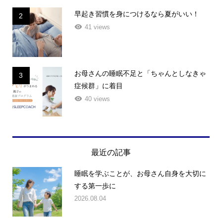
早起き習慣を身につけるなら夏がいい！
2
41 views
お母さんの睡眠不足と「ちゃんとしなきゃ
3
症候群」に着目
40 views
最近の記事
睡眠を学ぶことが、お母さん自身を大切に
する第一歩に
2026.08.04