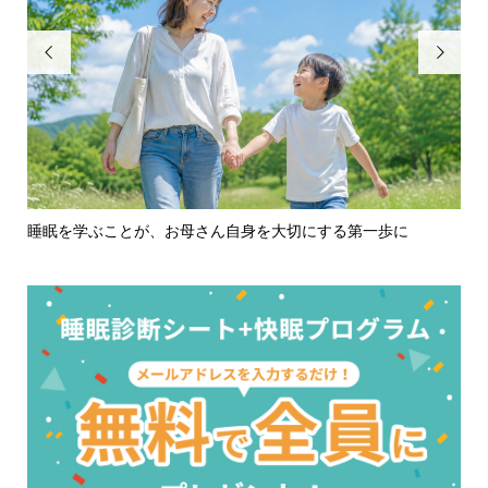


子どもの才能を呼び覚ます『快速走法×究極睡眠』1Dayワー
ス
ク...