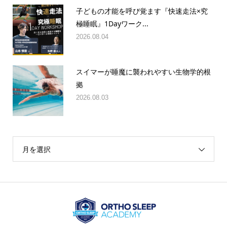
子どもの才能を呼び覚ます『快速走法×究
極睡眠』1Dayワーク...
2026.08.04
スイマーが睡魔に襲われやすい生物学的根
拠
2026.08.03
月を選択