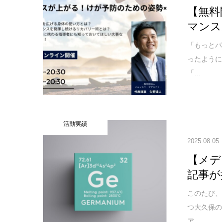
【無料
マンス
「もっと
ったように
「...
活動実績
2025.08.05
【メデ
記事が
このたび
つ大久保の
ア...