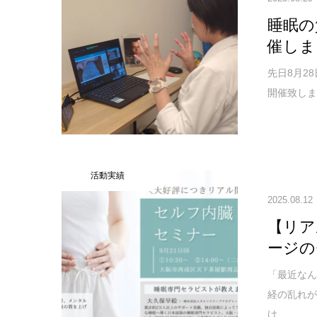
睡眠の
催しま
先日8月2
開催致しま
活動実績
2025.08.12
【リア
ージの
「最近な
経の乱れが
け...