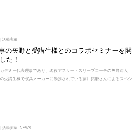
活動実績
事の矢野と受講生様とのコラボセミナーを開
した！
アカデミー代表理事であり、現役アスリートスリープコーチの矢野達人
座の受講生様で寝具メーカーに勤務されている藤川拓磨さんによるスペ
活動実績
,
NEWS