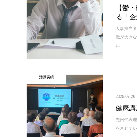
【鬱・
る「企
人事担当者
職が大き
い...
活動実績
2025.07.26
健康講
先日代表理
をさせてい