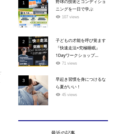
野球の技術とコンディショ
1
ニングを一日で学ぶ
107 views
子どもの才能を呼び覚ます
2
『快速走法×究極睡眠』
1Dayワークショップ...
71 views
ご
早起き習慣を身につけるな
3
.
ら夏がいい！
45 views
最近の記事