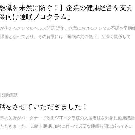
離職を未然に防ぐ！】企業の健康経営を支え
業向け睡眠プログラム」
が抱えるメンタルヘルス問題 近年、企業におけるメンタル不調や早期
な課題となっており、その背景には「睡眠の質の低下」が深く関係して
活動実績
話をさせていただきました！
事の矢野がパークナード吹田SSTエクラ様の入居者様を対象に健康講話
ただきました。 加齢と睡眠 加齢に伴って必要な睡眠時間は減ってき...