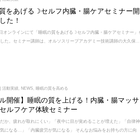
質をあげる☽セルフ内臓・腸ケアセミナー開
した！
8日オンラインにて「睡眠の質をあげる☽セルフ内臓・腸ケアセミナー」
した。セミナー講師は、オルソスリープアカデミー技術講師の大久保...
活動実績
,
NEWS
,
睡眠の質を高める
ル開催】睡眠の質を上げる！内臓・腸マッサ
セルフケア体験セミナー
んだか、疲れが取れにくい」「夜中に目が覚めることが増えた」「自律
気になる…」「内臓疲労が気になる」 そんなお悩みをお持ちの方に向