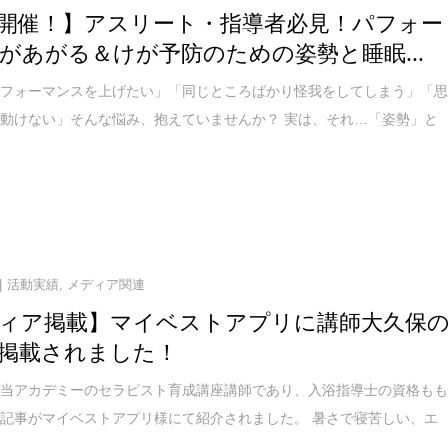
開催！】アスリート・指導者必見！パフォー
があがる＆けが予防のための姿勢と睡眠...
パフォーマンスを上げたい」「同じところばかり怪我をしてしまう」「
動けない」そんな悩み、抱えていませんか？ 実は、それ…「姿勢」と
活動実績
,
メディア関連
ィア掲載】マイベストアプリに講師大久保
掲載されました！
、当アカデミーのセラピスト育成講座講師であり、入浴指導士の資格も
記事がマイベストアプリ様にて紹介されました。 暑さで寝苦しい、エ