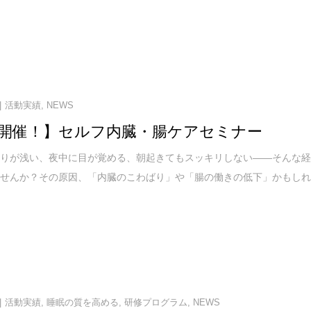
活動実績
,
NEWS
開催！】セルフ内臓・腸ケアセミナー
眠りが浅い、夜中に目が覚める、朝起きてもスッキリしない——そんな
ませんか？その原因、「内臓のこわばり」や「腸の働きの低下」かもし
活動実績
,
睡眠の質を高める
,
研修プログラム
,
NEWS