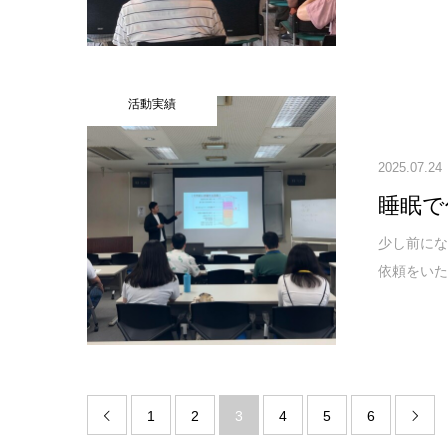
活動実績
2025.07.24
睡眠で
少し前にな
依頼をいた
1
2
3
4
5
6

