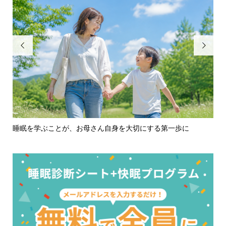


歩に
子どもの才能を呼び覚ます『快速走法×究極睡眠』1Dayワー
ク...