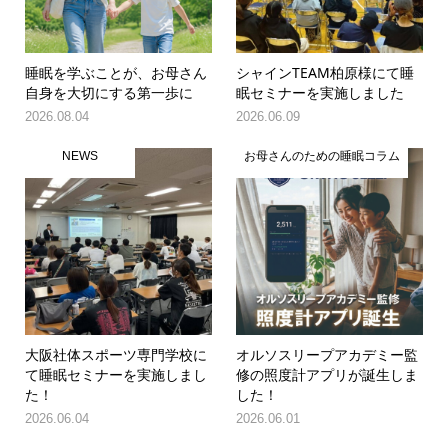
睡眠を学ぶことが、お母さん
シャインTEAM柏原様にて睡
自身を大切にする第一歩に
眠セミナーを実施しました
2026.08.04
2026.06.09
NEWS
お母さんのための睡眠コラム
大阪社体スポーツ専門学校に
オルソスリープアカデミー監
て睡眠セミナーを実施しまし
修の照度計アプリが誕生しま
た！
した！
2026.06.04
2026.06.01