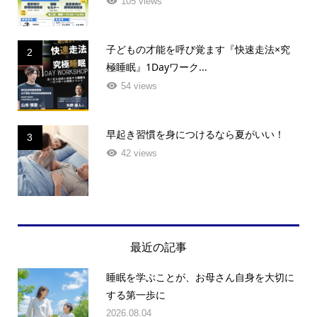
105 views
子どもの才能を呼び覚ます『快速走法×究
2
極睡眠』1Dayワーク...
54 views
早起き習慣を身につけるなら夏がいい！
3
42 views
最近の記事
睡眠を学ぶことが、お母さん自身を大切に
する第一歩に