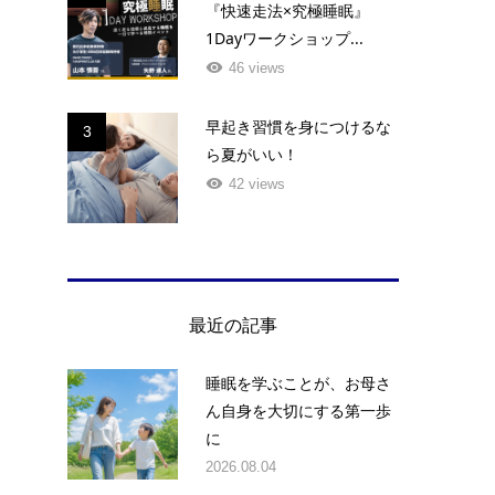
『快速走法×究極睡眠』
1Dayワークショップ...
46 views
早起き習慣を身につけるな
3
ら夏がいい！
42 views
最近の記事
睡眠を学ぶことが、お母さ
ん自身を大切にする第一歩
に
2026.08.04