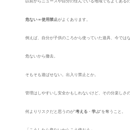
以前からニュースや自分の住んでいる地域でもよくある
危ない＝使用禁止
がよくあります。
例えば、自分が子供のころから使っていた遊具、今では
危ないから撤去。
そもそも遊ばせない。出入り禁止とか。
管理はしやすいし安全かもしれないけど、その分楽しさ
何よりリスクだと思うのが”
考える
・
学ぶ
”を奪うこと。
「こうしたら危ないからこう使おう」