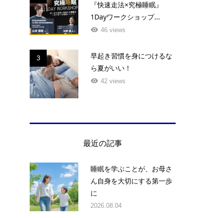
『快速走法×究極睡眠』
1Dayワークショップ...
46 views
早起き習慣を身につけるな
3
ら夏がいい！
42 views
最近の記事
睡眠を学ぶことが、お母さ
ん自身を大切にする第一歩
に
2026.08.04