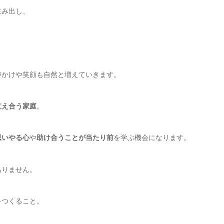
生み出し、
声かけや笑顔も自然と増えていきます。
支え合う家庭
。
思いやる心
や
助け合うことが当たり前
を学ぶ機会になります。
ありません。
をつくること。